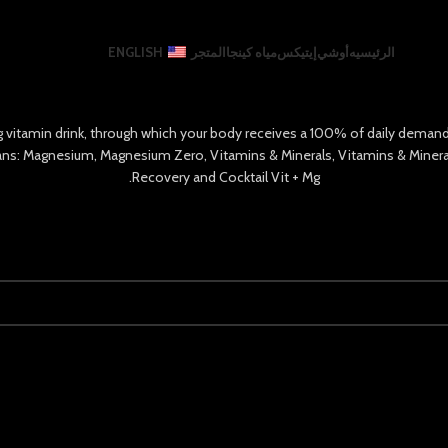
الرئيسيه
أوشي
إيتيكس
مياه كينجا
المتجر
ENGLISH
 vitamin drink, through which your body receives a 100% of daily demand f
cans: Magnesium, Magnesium Zero, Vitamins & Minerals, Vitamins & Mineral
Recovery and Cocktail Vit + Mg.