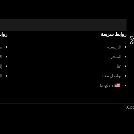
روابط سريعة
رواب
الرئيسيه
سي
المتجر
ال
عنا
إل
تواصل معنا
ال
English