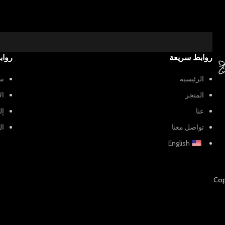
روابط سريعة
رواب
الرئيسيه
سي
المتجر
ال
عنا
إل
تواصل معنا
ال
English