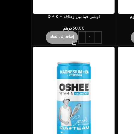
وم
اوشي فيتامين وطاقة + D + K
50,00
درهم
إضافة إلى السلة