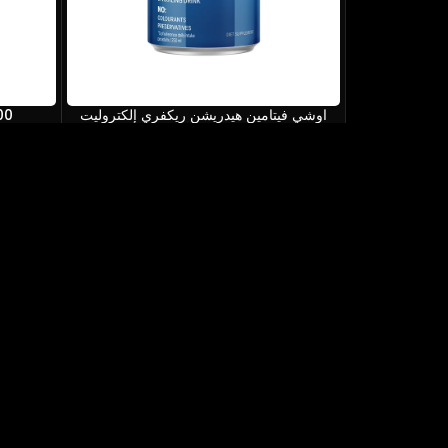
اوشي فيتامين هيدريشن ريكفري إلكتروليت
00
بالنعناع والليمون
50,00
درهم
إضافة إلى السلة
الإمارات - دبي