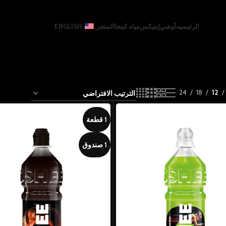
الرئيسيه
أوشي
إيتيكس
مياه كينجا
المتجر
ENGLISH
24
18
12
1 قطعة
1 صندوق